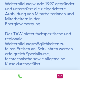
Weiterbildung wurde 1997 gegründet
und unterstützt die zielgerichtete
Ausbildung von Mitarbeiterinnen und
Mitarbeitern in der
Energieversorgung.
Das TAW bietet fachspezifische und
regionale
Weiterbildungsmöglichkeiten zu
fairen Preisen an. Seit Jahren werden
erfolgreich Spezialkurse,
fachtechnische sowie allgemeine
Kurse durchgeführt.
Zielpublikum
Die angebotenen Kurse richten sich
insbesondere an Mitarbeitende in der
Energieversorgungsbranche.
Das Kursangebot steht auch allen
anderen Interessenkreisen wie z
.
B.