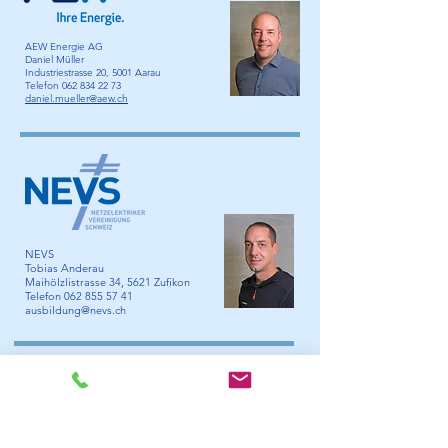
AEW Energie AG
Daniel Müller
Industriestrasse 20, 5001 Aarau
Telefon 062 834 22 73
daniel.mueller@aew.ch
NEVS
Tobias Anderau
Maihölzlistrasse 34, 5621 Zufikon
Telefon 062 855 57 41
ausbildung@nevs.ch
VKE