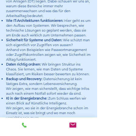
von Anlagen (OT) liegen. Dabei schauen wir uns an,
warum diese Bereiche immer mehr
zusammenwachsen und was das für den
Arbeitsalltag bedeutet.
Wie IT-Architekturen funktionieren:
Hier geht es um
den Aufbau von Systemen. Wir besprechen, wie
technische Lösungen so geplant werden, dass sie
am Ende auch wirklich zum Unternehmen passen.
Sicherheit für Systeme und Daten:
Wie schützt man
sich eigentlich vor Zugriffen von aussen?
Anhand von Beispielen wie Passwortmanagement
oder Zugriffskontrollen zeigen wir, wie Sicherheit im
Alltag funktioniert.
Daten richtig ordnen:
Wir bringen Struktur ins
Chaos. Sie lernen, wie man Daten und Systeme
klassifiziert, um Risiken besser bewerten zu können.
Backup und Recovery:
Datensicherung ist kein
lästiges Extra, sondern Lebensversicherung.
Wir zeigen, wie man sicherstellt, dass wichtige Infos
auch nach einem Notfall sofort wieder da sind.
KI in der Energiebranche:
Zum Schluss werfen wir
einen Blick auf Künstliche Intelligenz.
Wir zeigen, wo sie in der Energiebranche schon im
Einsatz ist, was sie bringt und wo man noch
vorsichtig sein muss.
In diesem Kurs erhalten Sie ein tiefgehendes
Verständnis von Strategien, praktische Werkzeuge